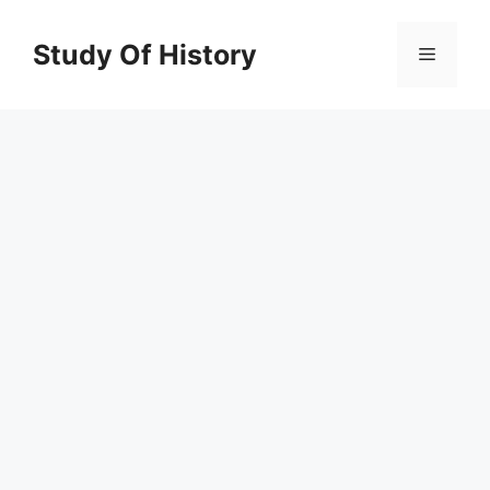
Skip
to
Study Of History
Menu
content