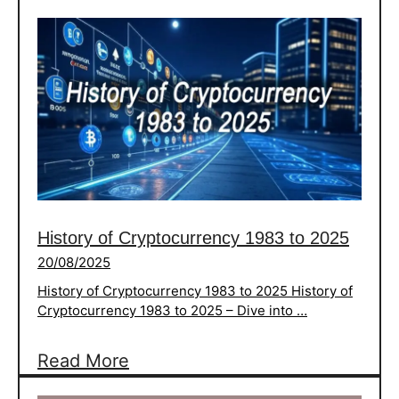
भारतीय
valor
इतिहास
valor
शौर्य
and
महिमा
culture
और
महानता
की
गाथा
Indian
History of Cryptocurrency 1983 to 2025
history
20/08/2025
is
History of Cryptocurrency 1983 to 2025 History of
a
Cryptocurrency 1983 to 2025 – Dive into …
tale
of
:
Read More
valor
History