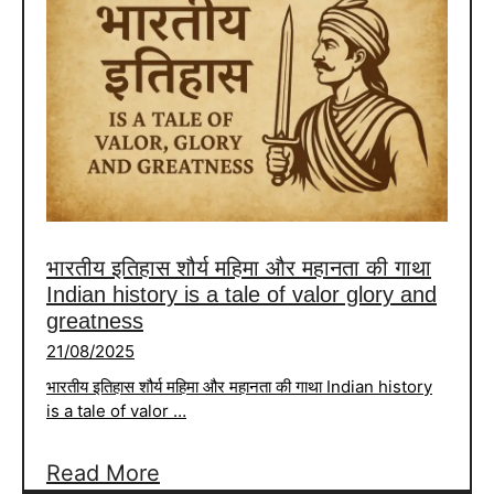
वीरगाथा
शौर्य
पराक्रम
और
संस्कृति
की
अमर
कहानी
भारतीय इतिहास शौर्य महिमा और महानता की गाथा
Heroic
Indian history is a tale of valor glory and
tales
greatness
of
21/08/2025
Rajputs
भारतीय इतिहास शौर्य महिमा और महानता की गाथा Indian history
Immortal
is a tale of valor …
story
:
of
Read More