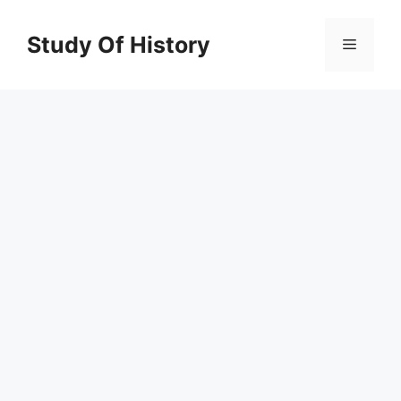
Skip
to
Study Of History
Menu
content