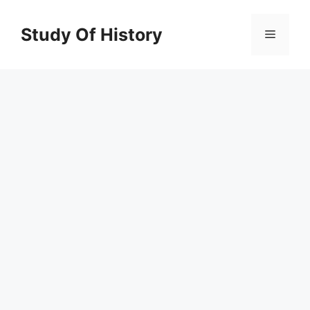
Skip
to
Study Of History
Menu
content