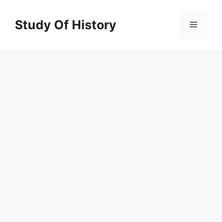
Skip
to
Study Of History
Menu
content