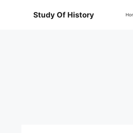
Skip
to
Study Of History
Ho
content