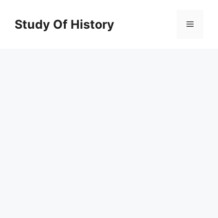
Skip
to
Study Of History
Menu
content