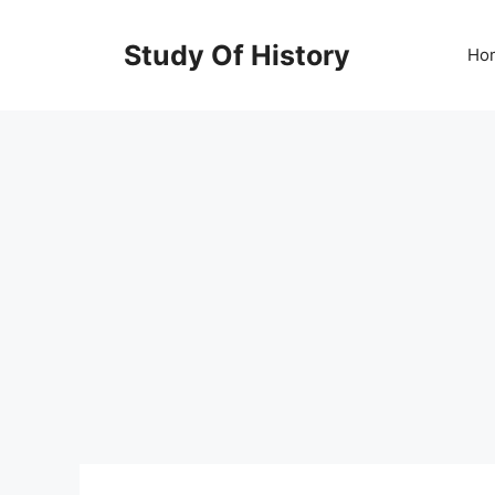
Skip
to
Study Of History
Ho
content