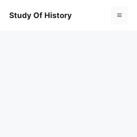
Skip
to
Study Of History
Menu
content