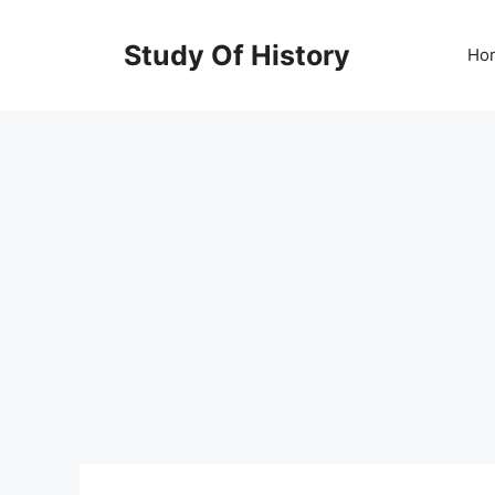
Skip
to
Study Of History
Ho
content