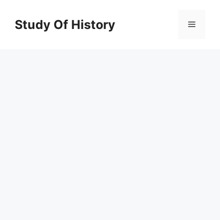
Skip
to
Study Of History
Menu
content