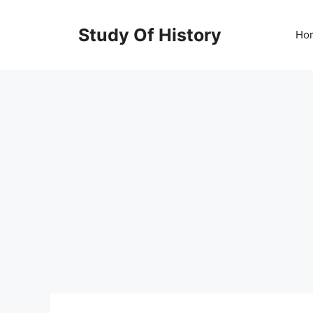
Skip
to
Study Of History
Ho
content