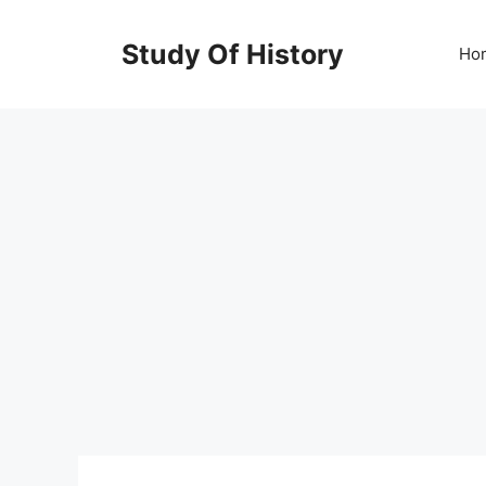
Skip
to
Study Of History
Ho
content