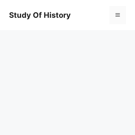
Skip
to
Study Of History
Menu
content