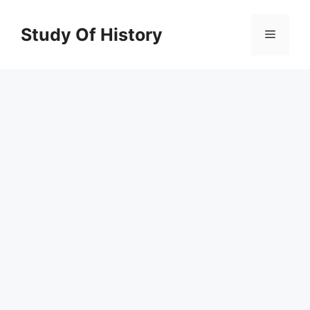
Skip
to
Study Of History
Menu
content